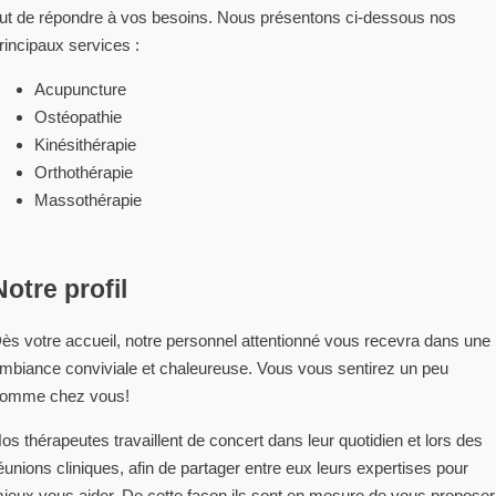
ut de répondre à vos besoins. Nous présentons ci-dessous nos
rincipaux services :
Acupuncture
Ostéopathie
Kinésithérapie
Orthothérapie
Massothérapie
Notre profil
ès votre accueil, notre personnel attentionné vous recevra dans une
mbiance conviviale et chaleureuse. Vous vous sentirez un peu
omme chez vous!
os thérapeutes travaillent de concert dans leur quotidien et lors des
éunions cliniques, afin de partager entre eux leurs expertises pour
ieux vous aider. De cette façon ils sont en mesure de vous proposer