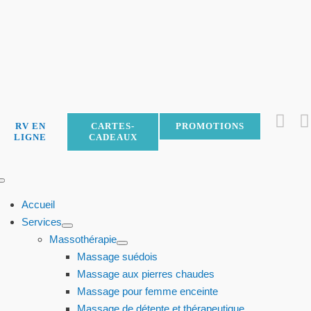
Skip
to
content
RV EN
CARTES-
PROMOTIONS
LIGNE
CADEAUX
Toggle
Navigation
Accueil
Services
Massothérapie
Massage suédois
Massage aux pierres chaudes
Massage pour femme enceinte
Massage de détente et thérapeutique