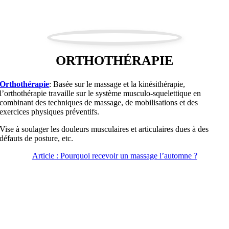
ORTHOTHÉRAPIE
Orthothérapie
: Basée sur le massage et la kinésithérapie,
l’orthothérapie travaille sur le système musculo-squelettique en
combinant des techniques de massage, de mobilisations et des
exercices physiques préventifs.
Vise à soulager les douleurs musculaires et articulaires dues à des
défauts de posture, etc.
Article : Pourquoi recevoir un massage l’automne ?
ESPACE THÉRAPEUTIQUE
REPENTIGNY
Notre équipe de massothérapeutes professionnels vous
accueille dans un environnement apaisant pour vous offrir des