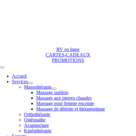
Skip
to
content
RV en ligne
CARTES-CADEAUX
PROMOTIONS
Toggle
Navigation
Accueil
Services
Massothérapie
Massage suédois
Massage aux pierres chaudes
Massage pour femme enceinte
Massage de détente et thérapeutique
Orthothérapie
Ostéopathe
Acupuncture
Kinésithérapie