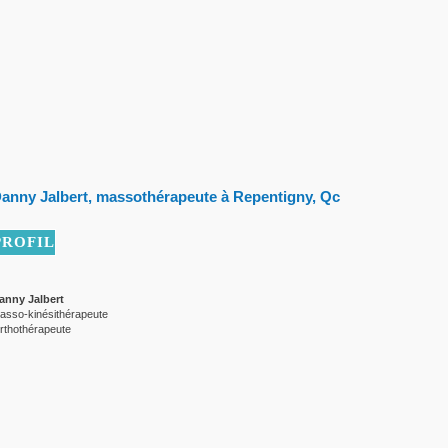
anny Jalbert, massothérapeute à Repentigny, Qc
PROFIL
anny Jalbert
asso-kinésithérapeute
rthothérapeute