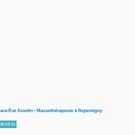
ara-Ève Asselin • Massothérapeute à Repentigny
PROFIL