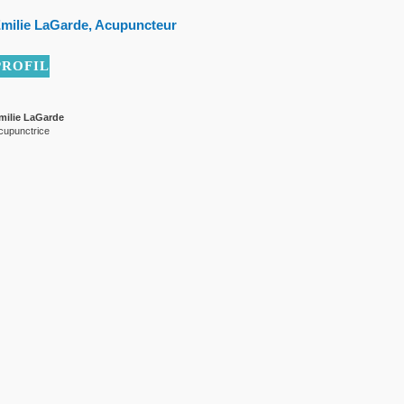
milie LaGarde, Acupuncteur
PROFIL
milie LaGarde
cupunctrice