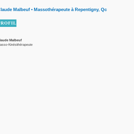
laude Malbeuf • Massothérapeute à Repentigny, Qc
PROFIL
laude Malbeuf
asso-Kinésithérapeute