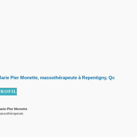
arie Pier Monette, massothérapeute à Repentigny, Qc
PROFIL
arie-Pier Monette
assothérapeute