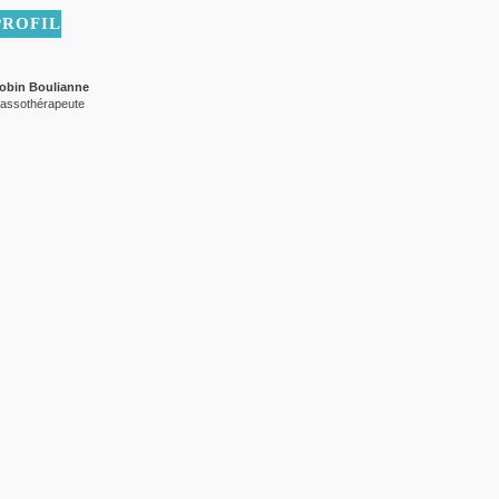
PROFIL
obin Boulianne
assothérapeute