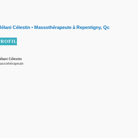
élani Célestin • Massothérapeute à Repentigny, Qc
PROFIL
élani Célestin
assothérapeute