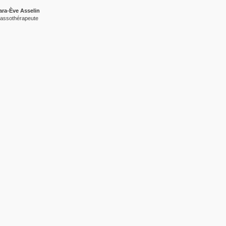
ara-Ève Asselin
assothérapeute