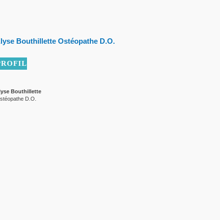
lyse Bouthillette Ostéopathe D.O.
PROFIL
lyse Bouthillette
stéopathe D.O.