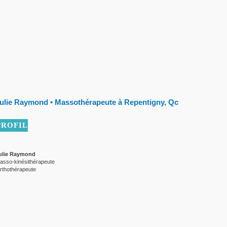
ulie Raymond • Massothérapeute à Repentigny, Qc
PROFIL
ulie Raymond
asso-kinésithérapeute
rthothérapeute