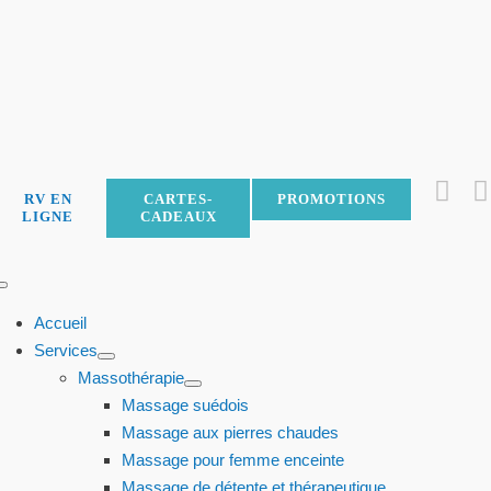
Skip
to
content
RV EN
CARTES-
PROMOTIONS
LIGNE
CADEAUX
Toggle
Navigation
Accueil
Services
Massothérapie
Massage suédois
Massage aux pierres chaudes
Massage pour femme enceinte
Massage de détente et thérapeutique