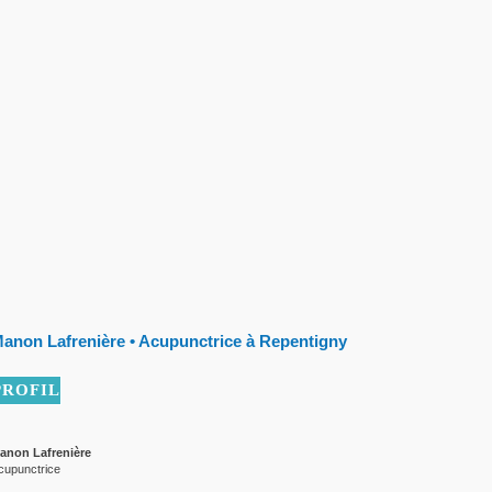
anon Lafrenière • Acupunctrice à Repentigny
PROFIL
anon Lafrenière
cupunctrice