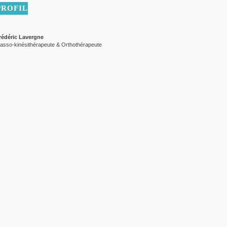
PROFIL
rédéric Lavergne
asso-kinésithérapeute & Orthothérapeute