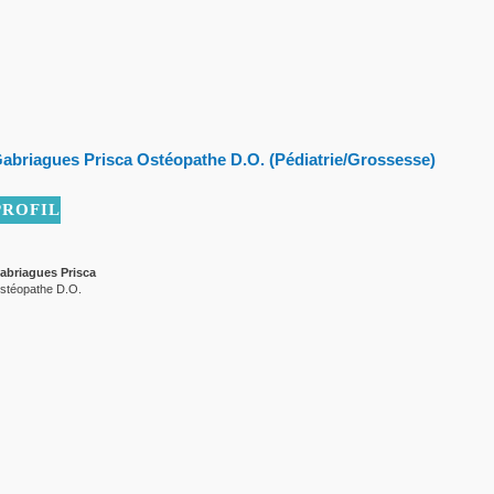
abriagues Prisca Ostéopathe D.O. (Pédiatrie/Grossesse)
PROFIL
abriagues Prisca
stéopathe D.O.