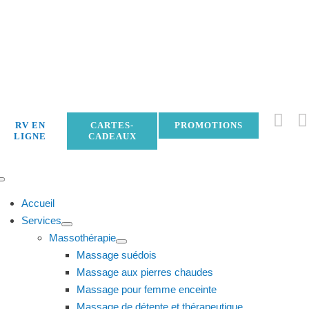
Skip
to
content
RV EN
CARTES-
PROMOTIONS
LIGNE
CADEAUX
Toggle
Navigation
Accueil
Services
Massothérapie
Massage suédois
Massage aux pierres chaudes
Massage pour femme enceinte
Massage de détente et thérapeutique