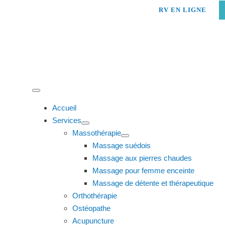
Skip
RV EN LIGNE
to
content
Toggle
Navigation
Accueil
Services
Massothérapie
Massage suédois
Massage aux pierres chaudes
Massage pour femme enceinte
Massage de détente et thérapeutique
Orthothérapie
Ostéopathe
Acupuncture