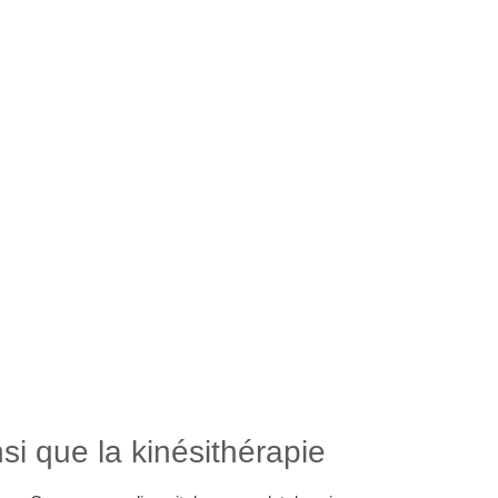
 Repentigny
et la kinésithérapie.
si que la kinésithérapie