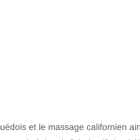
 détente et thérapeutique à
s massages suédois, massage californien 
édois et le massage californien ain