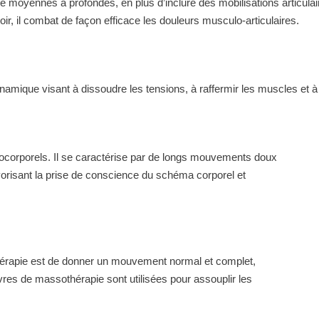
e moyennes à profondes, en plus d’inclure des mobilisations articula
ir, il combat de façon efficace les douleurs musculo-articulaires.
que visant à dissoudre les tensions, à raffermir les muscles et à f
ocorporels. Il se caractérise par de longs mouvements doux
vorisant la prise de conscience du schéma corporel et
thérapie est de donner un mouvement normal et complet,
res de massothérapie sont utilisées pour assouplir les