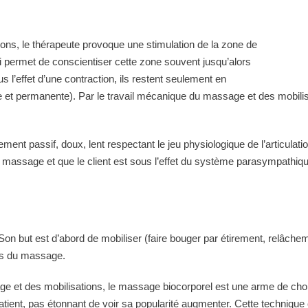
ns, le thérapeute provoque une stimulation de la zone de
lui permet de conscientiser cette zone souvent jusqu’alors
l’effet d’une contraction, ils restent seulement en
re et permanente). Par le travail mécanique du massage et des mobilis
t passif, doux, lent respectant le jeu physiologique de l’articulation.
n massage et que le client est sous l’effet du système parasympathiq
Son but est d’abord de mobiliser (faire bouger par étirement, relâche
es du massage.
e et des mobilisations, le massage biocorporel est une arme de cho
patient, pas étonnant de voir sa popularité augmenter. Cette technique