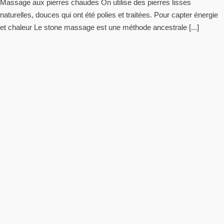
Massage aux pierres chaudes On utilise des pierres lisses
naturelles, douces qui ont été polies et traitées. Pour capter énergie
et chaleur Le stone massage est une méthode ancestrale [...]
Massage aux pierres chaudes