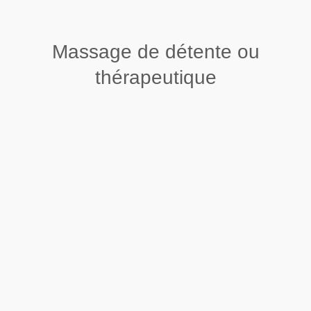
Massage de détente ou
thérapeutique