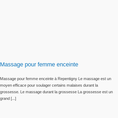
Massage pour femme enceinte
Massage pour femme enceinte à Repentigny Le massage est un
moyen efficace pour soulager certains malaises durant la
grossesse. Le massage durant la grossesse La grossesse est un
grand [...]
Massage pour femme enceinte