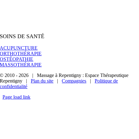
SOINS DE SANTÉ
ACUPUNCTURE
ORTHOTHÉRAPIE
OSTÉOPATHIE
MASSOTHÉRAPIE
© 2010 - 2026 | Massage à Repentigny : Espace Thérapeutique
Repentigny |
Plan du site
|
Compagnies
|
Politique de
confidentialité
Page load link
Aller
en
haut
de
la
page