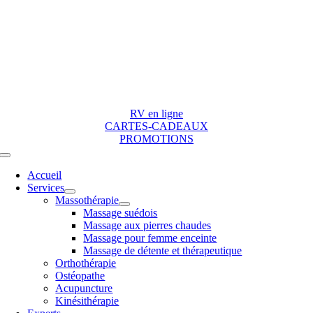
Skip
to
content
RV en ligne
CARTES-CADEAUX
PROMOTIONS
Toggle
Navigation
Accueil
Services
Massothérapie
Massage suédois
Massage aux pierres chaudes
Massage pour femme enceinte
Massage de détente et thérapeutique
Orthothérapie
Ostéopathe
Acupuncture
Kinésithérapie