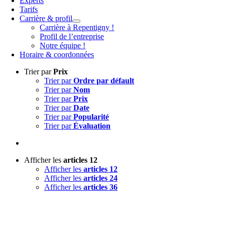
Experts
Tarifs
Carrière & profil
Carrière à Repentigny !
Profil de l’entreprise
Notre équipe !
Horaire & coordonnées
Trier par
Prix
Trier par
Ordre par défault
Trier par
Nom
Trier par
Prix
Trier par
Date
Trier par
Popularité
Trier par
Évaluation
Afficher les
articles 12
Afficher les
articles 12
Afficher les
articles 24
Afficher les
articles 36